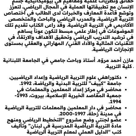
حقائق ونظريات علمية ومفاهيم في بيوميكانيكية جسم
الإنسان مع تطبيقاتها العملية في المجال الرياضي، لتعزِّز
وتوسِّع قاعدة المعارف والخبرات لدى الطالب في اختصاص
التربية الرياضية، والمدرب الرياضي والباحث والمتخصص
الأكاديمي في التربية الرياضية. وقد راعى الكتاب تقديم تلك
الموضوعات في إطار علمي مبسط لتكون عوناً يساهم
في ترشيد التدريب الرياضي وتحقيق الأهداف والارتقاء في
التقنيات المثالية والأداء الفني/ المهاراتي والعقلي بمستوى
الإنجازات الرياضية
.
مازن أحمد مروّه. أستاذ وباحث جامعي في الجامعة اللبنانية
ـ كلية التربية.
دكتوراه
في علوم التربية الرياضية وإعداد الرياضيين،
جامعة “كييف” للتربية البدنية والرياضة، 1992.
محاضر في مركز إعداد المعلمين والمعلمات في
جمعية المقاصد الخيرية الإسلامية، بيروت، 1993-
1994.
محاضر في دار المعلمين والمعلمات للتربية الرياضية
في مدينة زحلة، 1997-2000.
عضو لجنتي وضع مشروع “التخطيط الرياضي ومنهج
مادة التربية الرياضية المدرسية في لبنان” وتأليف
كتب “الدليل العملي لمعلم التربية الرياضية