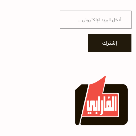
E
m
a
i
l
*
إشترك