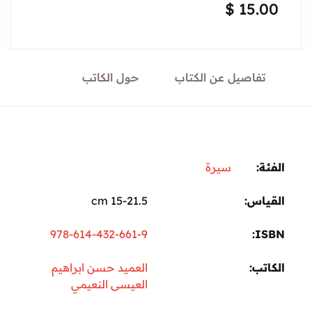
$
15.
Sign In
Create Account
تفاصيل عن الكتاب
حول الكاتب
ة:
سيرة
ياس
15-21.5 cm
978-614-432-661-9
I
تب
العميد حسن ابراهيم
العيسى النعيمي