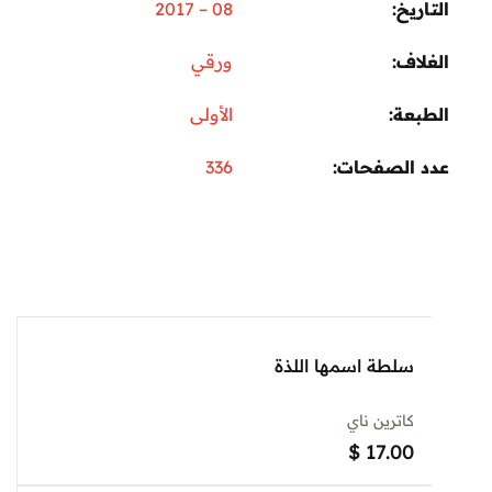
ريخ
08 – 2017
اف
ورقي
عة
الأولى
 الصفحات
336
سلطة اسمها اللذة
كاترين ناي
$
17.00