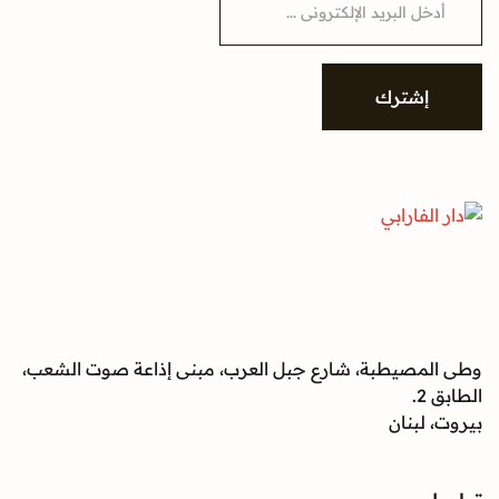
شترك
صيطبة، شارع جبل العرب، مبنى إذاعة صوت الشعب،
بنان