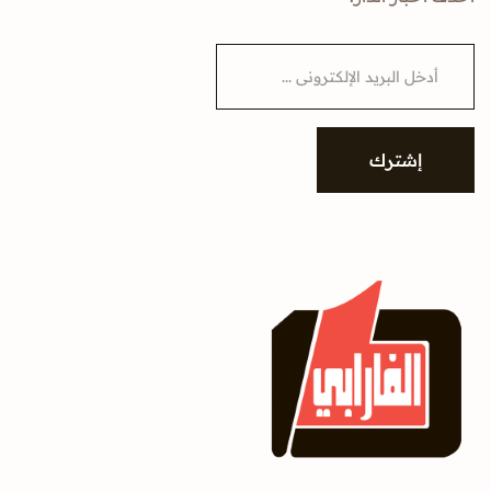
E
m
a
i
l
*
إشترك