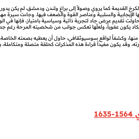
 القديمة كما يروي وصولاً إلى براغ ولندن ودمشق، لم يكن يدور ف
ها الإيجابية والسلبية وعناصر القوة والضعف فيها. وجاءت سيرة م
ا حاولت تقديم عرض جاد لتجربة ذاتية وسياسية بامتياز، فإنها ف
يكاد يكون عفوياً، ولعلّها تعكس جوانب من شخصيته المرحة رغم جديّ
نها، وكشفاً لواقع سوسيوثقافي، حاول أن يعطيه بصمته الخاصة، 
رته، وقد يكون مفيداً قراءة هذه المذكرات كحلقة متصلة ومتكاملة، 
16