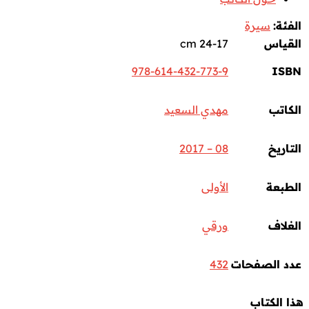
الفئة:
سيرة
القياس
24-17 cm
978-614-432-773-9
ISBN
الكاتب
مهدي السعيد
التاريخ
08 – 2017
الطبعة
الأولى
الغلاف
ورقي
عدد الصفحات
432
هذا الكتاب