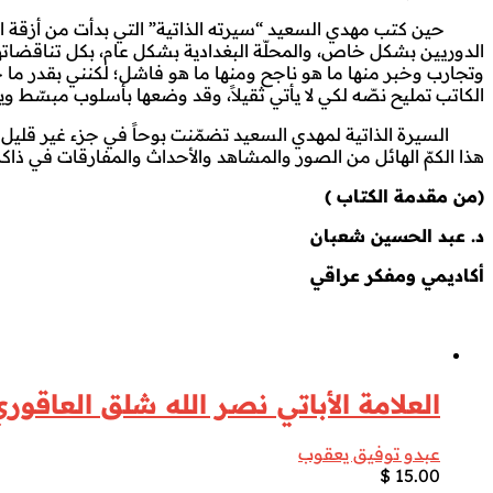
حين كتب مهدي السعيد “سيرته الذاتية” التي بدأت من أزقة الكرخ
الدوريين بشكل خاص، والمحلّة البغدادية بشكل عام، بكل تناقضات
وتجارب وخبر منها ما هو ناجح ومنها ما هو فاشل؛ لكنني بقدر م
الكاتب تمليح نصّه لكي لا يأتي ثقيلاً، وقد وضعها بأسلوب مبسّط و
السيرة الذاتية لمهدي السعيد تضمّنت بوحاً في جزء غير قليل م
هذا الكمّ الهائل من الصور والمشاهد والأحداث والمفارقات في ذاك
(من مقدمة الكتاب )
د. عبد الحسين شعبان
أكاديمي ومفكر عراقي
العلامة الأباتي نصر الله شلق العاقوري 1564-35
عبدو توفيق يعقوب
$
15.00