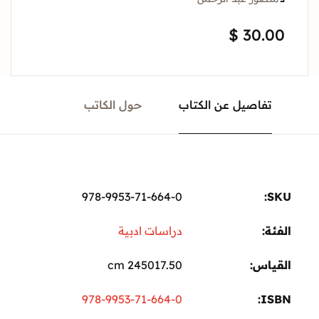
Sign In
$
30.
Create Account
تفاصيل عن الكتاب
حول الكاتب
978-9953-71-664-0
ة:
دراسات ادبية
ياس
245017.50 cm
978-9953-71-664-0
I