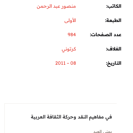
تب
منصور عبد الرحمن
عة
الأولى
 الصفحات
984
اف
كرتوني
ريخ
08 – 2011
في مفاهيم النقد وحركة الثقافة العربية
يمنى العيد