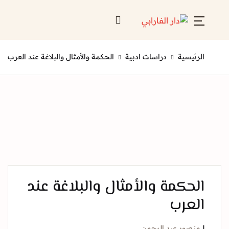
Account
Close
ئيسية
دراسات ادبية
الحكمة والأمثال والبلاغة عند العرب
Username or email *
الرئيسية
لائحة إصداراتنا
Password *
قائمة الموزعين
من نحن
المعارض
حكمة والأمثال والبلاغة عند
منصات الكترونية
عرب
Forgot Password?
Remember me
صور عبد الرحمن