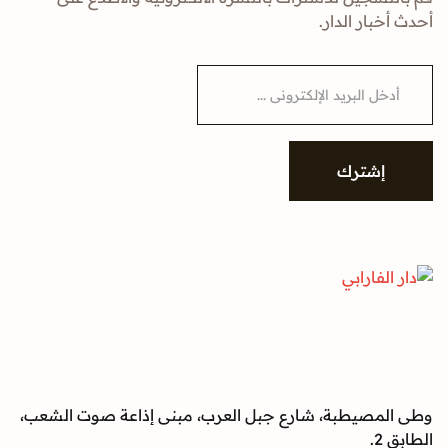
ار الدار.
شترك
صيطبة، شارع جبل العرب، مبنى إذاعة صوت الشعب،