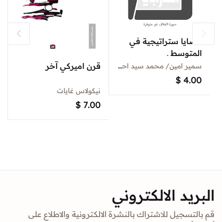
قضايا ستراتيجية في
المتوسط ـ
سلسلةالمتوسط في
قرن اميركي آخر
سمير امين/ محمد سيد احمد
السياسةالدولية
$
4.00
نيكولاس غايات
$
7.00
البريد الالكتروني
قم بالتسجيل للاشتراك بالنشرة الالكترونية والاطلاع على