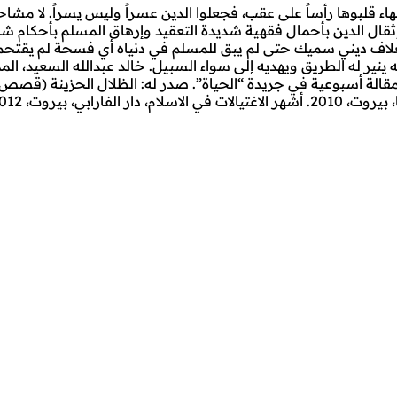
قلبوها رأساً على عقب، فجعلوا الدين عسراً وليس يسراً. لا مشاحة ف
ال الدين بأحمال فقهية شديدة التعقيد وإرهاق المسلم بأحكام شديد
 بغلاف ديني سميك حتى لم يبق للمسلم في دنياه أي فسحة لم يقتحمها
 ينير له الطريق ويهديه إلى سواء السبيل. خالد عبدالله السعيد، ا