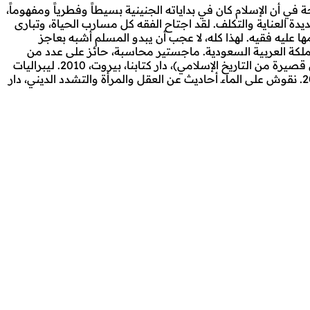
ي أن الإسلام كان في بداياته الجنينية بسيطاً وفطرياً ومفهوماً،
ة العناية والتكلف. لقد اجتاح الفقه كل مسارب الحياة، وتبارى
 عليه فقيه. لهذا كله، لا عجب أن يبدو المسلم أشبه بعاجز
لمملكة العربية السعودية. ماجستير محاسبة، حائز على عدد من
شهادات الزمالة المهنية في المحاسبة والإدارة المالية. حالياً يكتب مقالة أسبوعية في جريدة “الحياة”. صدر له: الظلال الحزينة (قصص قصيرة من التاريخ الإسلامي)، دار كتابنا، بيروت، 2010. ليبراليات
نجدية (مقالات حول التعددية والحرية ونقد الفكر الديني)، دار كتابنا، بيروت، 2010. أشهر الاغتيالات في الاسلام، دار الفارابي، بيروت، 2012. نقوش على الماءـ أحاديث عن العقل والمرأة والتشدد الديني، دار