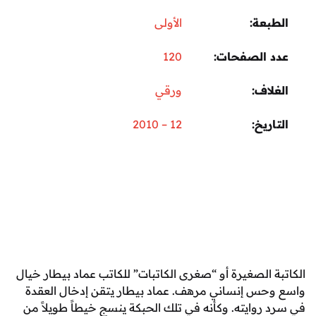
عة
الأولى
 الصفحات
120
اف
ورقي
ريخ
12 – 2010
 الصغيرة أو “صغرى الكاتبات” للكاتب عماد بيطار خيال
س إنساني مرهف. عماد بيطار يتقن إدخال العقدة
روايته. وكأنه في تلك الحبكة ينسج خيطاً طويلاً من