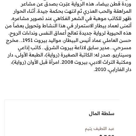
ن بيضاء. هذه الرواية عبّرت بصدق عن مشاعر
 والحب العذري ثم انتهت بحكمة جيدة. أثناء الحوار
اتب موهبة في الشعر الفكاهي عند تصوير مشاعره.
عماد بيطار الاستمرار في هذا النشاط وتحويل بعضاً من
وية لرواية جديدة تعالج أعماق النفس ونداءات الروح.
حسن العاملي عماد أنيس البيطار، مواليد بيروت 1951. ـ مخرج
ـ مدير سابق لاذاعة بيروت الشرق. ـ كاتب إذاعي
. صدر له: الكاتبة الصغيرة (رواية)، الطبعة الأولى، دار
ومكتبة التراث الادبي، بيروت 2008. امرأة قبل الأوان (رواية)،
، 2010.
سلطة المال
عبد اللطيف يتيم