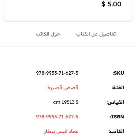
$
5.
Sign In
Create Account
تفاصيل عن الكتاب
حول الكاتب
978-9953-71-627-5
ة:
قصص قصيرة
ياس
19513.5 cm
978-9953-71-627-5
I
تب
عماد انيس بيطار