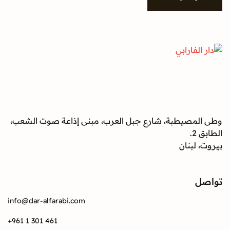
صيطبة، شارع جبل العرب، مبنى إذاعة صوت الشعب،
بنان
info@dar-alfarabi.com
+961 1 301 461