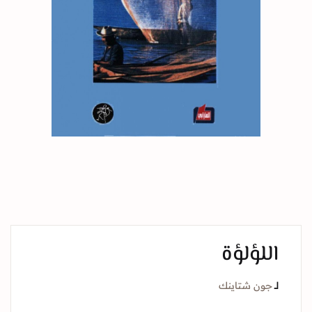
اللؤلؤة
لــ
جون شتاينك