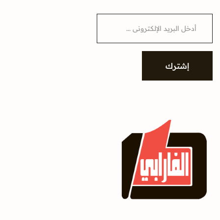
E
m
a
i
l
*
إشترك