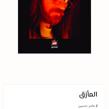
المأزق
لــ
عامر حسين