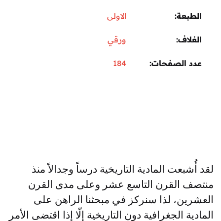
عة
الاولى
اف
ورقي
 الصفحات
184
بعت المادية التاريخية درساً وجدالاً منذ
 القرن التاسع عشر وعلى مدى القرن
ن، لذا سنركز في مبحثنا الراهن على
ة الجغرافية دون التاريخية
إلّا
إذا
اقتضى
الأمر