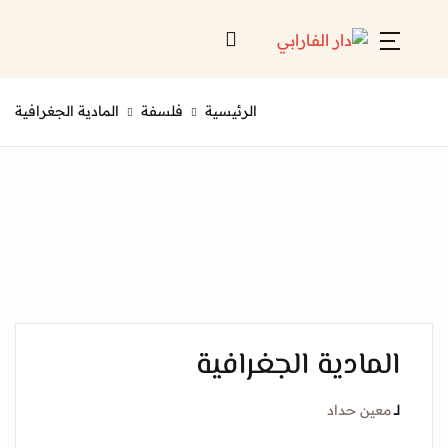
Account
Close
الرئيسية
فلسفة
المادية الجغرافية
Username or email *
الرئيسية
لائحة إصداراتنا
Password *
قائمة الموزعين
من نحن
المعارض
مادية الجغرافية
منصات الكترونية
Forgot Password?
Remember me
ين حداد