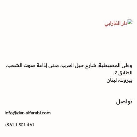
صيطبة، شارع جبل العرب، مبنى إذاعة صوت الشعب،
بنان
info@dar-alfarabi.com
+961 1 301 461