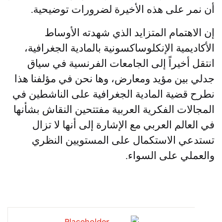
 على هذه الأخيرة لضرورات توضيحية.
تمام
المتزايد الذي شهدته ا
لأوساط
مي
ة ا
لإنكلو
ساكسونية بالمادية الجغرافية،
أخيراً
إلى
الجامعات الفرنسية في سياق
ين مؤيد ومعارض، وها نحن في مؤلفنا هذا
ضية المادية الجغرافية على الناشطين في
ات الفكرية العربية مف
تت
حين النقاش بشأنها
الم العربي مع الإشارة
إلى
أنها
لا
تزال
 الاستكمال على المستويين النظري
ي على السواء.