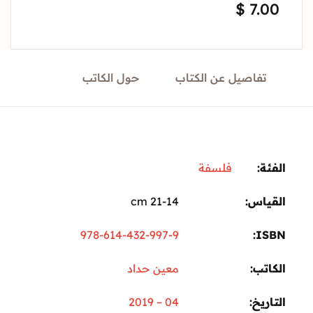
$
7.
Sign In
Create Account
تفاصيل عن الكتاب
حول الكاتب
ة:
فلسفة
ياس
21-14 cm
978-614-432-997-9
I
تب
معين حداد
ريخ
04 – 2019