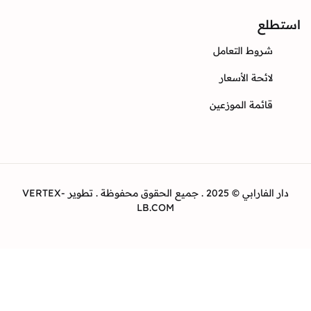
ع
وط التعامل
ئحة الأسعار
ئمة الموزعين
دار الفارابي © 2025 . جميع الحقوق محفوظة . تطوير VERTEX-
LB.COM