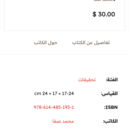
Sign In
$
30.
Create Account
تفاصيل عن الكتاب
حول الكاتب
ة:
تحقيقات
ياس
17-24 × 17 × 24 cm
978-614-485-195-1
I
تب
محمد صفا