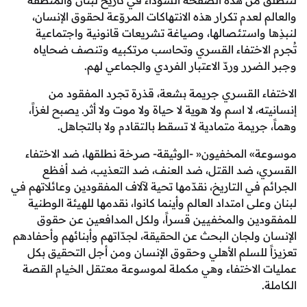
من هذه الصفحة السوداء في تاريخ لبنان والمنطقة
لعدم تكرار هذه الانتهاكات المروّعة لحقوق الإنسان،
 واستئصالها، وصياغة تشريعات قانونية واجتماعية
لاختفاء القسري وتحاسب مرتكبيه وتنصف ضحاياه
رر وردّ الاعتبار الفردي والجماعي لهم.
ء القسري جريمة بشعة، قذرة تجرد المفقود من
، لا اسم ولا هوية لا حياة ولا موت ولا أثر. يصبح لغزاً،
ريمة متمادية لا تسقط بالتقادم ولا بالتجاهل.
 المخفيون« -الوثيقة- صرخة نطلقها، ضد الاختفاء
 ضد القتل، ضد العنف، ضد التعذيب، ضد أفظع
في التاريخ، نقدّمها تحية لآلاف المفقودين وعائلاتهم في
لى امتداد العالم وأينما كانوا، نقدمها للهيئة الوطنية
ين والمخفيين قسراً، ولكل المدافعين عن حقوق
ولجان البحث عن الحقيقة، لجدّاتهم وأبنائهم وأحفادهم
 للسلم الأهلي وحقوق الإنسان ومن أجل التحقيق بكل
الاختفاء وهي مكملة لموسوعة معتقل الخيام القصة