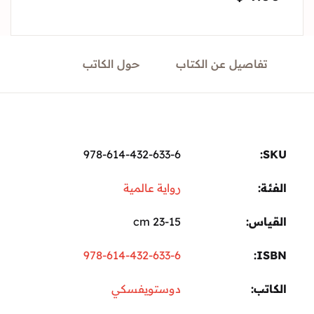
Sign In
تفاصيل عن الكتاب
حول الكاتب
Create Account
978-614-432-633-6
ة:
رواية عالمية
ياس
23-15 cm
978-614-432-633-6
I
تب
دوستويفسكي