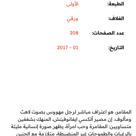
عة
الأولى
اف
ورقي
 الصفحات
208
ريخ
01 – 2017
، هو اعتراف مباشر لرجل مهووس بصوت لاهث
 إن مصير ألكسي ايفانوفيتش، المنهك بشغفين
ن: المقامرة وحب امرأة، يظهر صورة إنسانية مليئة
ت والطموحات غير المنضبطة، متلازمة مع الحنين