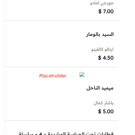
جورجي امادو
$
7.00
السيد بالومار
ايتالو كالفينو
$
4.50
ميميد الناحل
ياشار كمال
$
5.00
قطارات تحت الحراسة المشددة – 4 – سلسلة