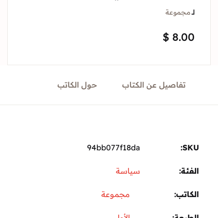
Sign In
جموعة
$
8.
Create Account
تفاصيل عن الكتاب
حول الكاتب
94bb077f18da
ة:
سياسة
تب
مجموعة
عة
الأولى