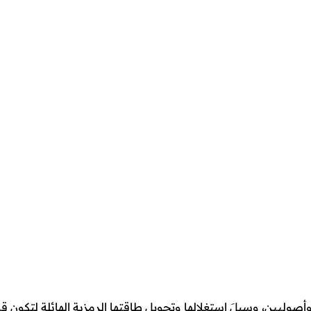
صوليين، وسبلَ استغلالها وتحويلِ طاقتها الرمزية الهائلة لتكو