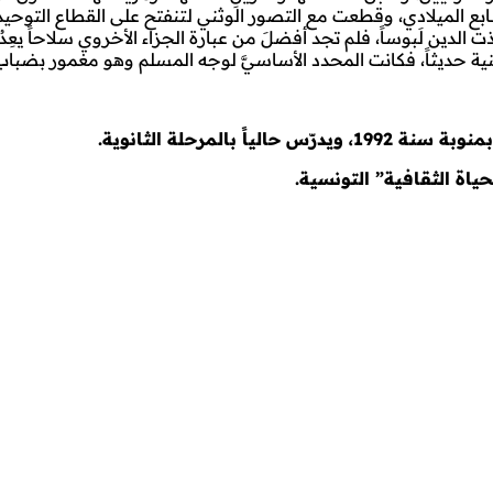
 الميلادي، وقطعت مع التصور الوثني لتنفتح على القطاع التوحيدي،
ن لَبوساً، فلم تجد أفضلَ من عبارة الجزاء الأخروي سلاحاً يعِدُ 
لدينية حديثاً، فكانت المحدد الأساسيَّ لوجه المسلم وهو مغمور بضبا
نة 1992، ويدر
س حالياً بالمرحلة الثانوية.
ياة الثقافية” التونسية.