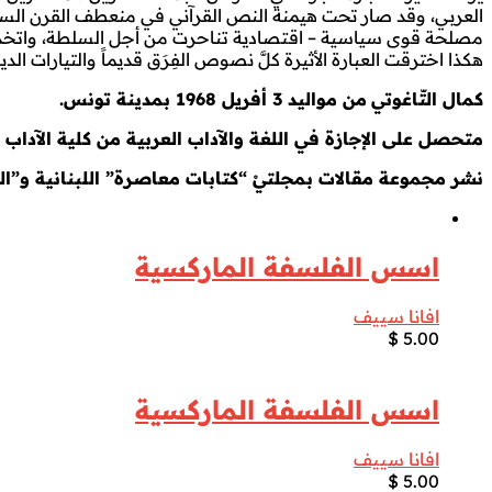
العربي، وقد صار تحت هيمنة النص القرآني في منعطف القرن السابع
مصلحة قوى سياسية – اقتصادية تناحرت من أجل السلطة، واتخذت الدي
هكذا اخترقت العبارة الأثيرة كلَّ نصوص الفِرَق قديماً والتيارات ا
كمال التّاغوتي
من مواليد 3 أفريل 1968 بمدينة تونس.
متحصل على الإجازة في اللغة والآداب العربية من كلية الآداب بمنوبة س
نشر مجموعة مقالات بمجلتيْ “كتابات معاصرة” اللبنانية و”الح
اسس الفلسفة الماركسية
افانا سييف
$
5.00
اسس الفلسفة الماركسية
افانا سييف
$
5.00