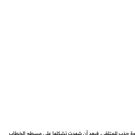
ن قوة جذب للمتلقي. فبعد أن شهدت تشكلها على مسطح الخطاب