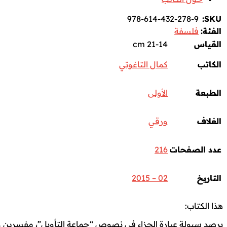
978-614-432-278-9
SKU:
الفئة:
فلسفة
القياس
21-14 cm
الكاتب
كمال التاغوتي
الطبعة
الأولى
الغلاف
ورقي
عدد الصفحات
216
التاريخ
02 – 2015
هذا الكتاب:
يرصد سيولة عبارة الجزاء في نصوص “جماعة التأويل”، مفسرين وأ