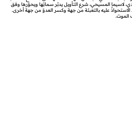
 لاسيما المسيحي، شرع التأويل يدبّر سماتِها ويحوّرها وفق
الاستحواذُ عليه بالتعبئة من جهة وكسر العدوّ من جهة أخرى.
ب الموت.