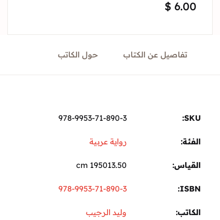
$
6.
Sign In
Create Account
تفاصيل عن الكتاب
حول الكاتب
978-9953-71-890-3
ة:
رواية عربية
ياس
195013.50 cm
978-9953-71-890-3
I
تب
وليد الرجيب