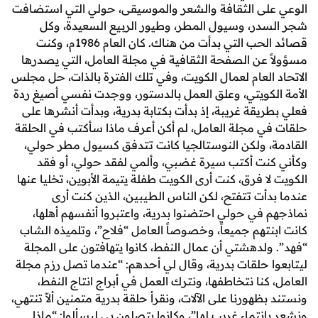
لى الثقافة والشعر والموسيقى، حولي التي استضافت
در، وسيول المطر، وطيور الربيع السعيدة، وكل
قصائد الحب التي بدأت من هناك. كان العام 1986م، وكنت
 عن الصفحة الثقافية في مجلة العامل، التي يصدرها
 العام لعمال الكويت، وفي تلك الفترة بالذات، حل مجلس
لكويتي، وعلق العمل بالدستور، ووجدت نفسي أصيغ ردة
يقة غريبة، إذ بدأت بكتابة بدرية، وبدأت أنشرها على
ي مجلة العامل، لم أكن أعرف ماذا سأكتب في الحلقة
، ولكن النوستالجيا كانت تتدفق كسيول مطر حولي،
نت أكتب سيرة غضبي، وألمي لفقد حولي، أو فقد
ا فرق، كنت أرى الكويت طفلة يتيمة الأبوين، تخليا عنها
دأت تتفتح، لكن الناس الطيبين، الذين كنت أرى
 في حولي احتضنوا بدرية، واعتبروا أنفسهم أهلها،
نتهم جميعاً، وخصوصاً العامل “فلاح”، وتلميذه الشاب
ولدهشتي أن عمال النفط، كانوا يتهافتون على المجلة
ا حلقات بدرية، وقال لي أحدهم: “عندما تصل رزم مجلة
كنا نتخاطفها، ونترك العمل في أبراج انتاج النفط،
ظهورنا على الآلات، ونقرأ حلقة بدرية متمنين ألاّ تنتهي،
نتماء غريب لها”، وكانوا يتصلون بي ليسألوا: “ماذا