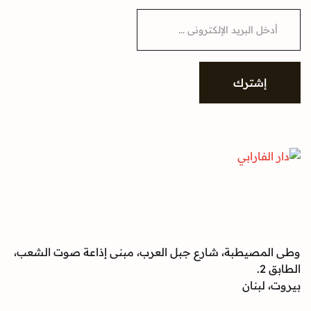
شترك
صيطبة، شارع جبل العرب، مبنى إذاعة صوت الشعب،
بنان