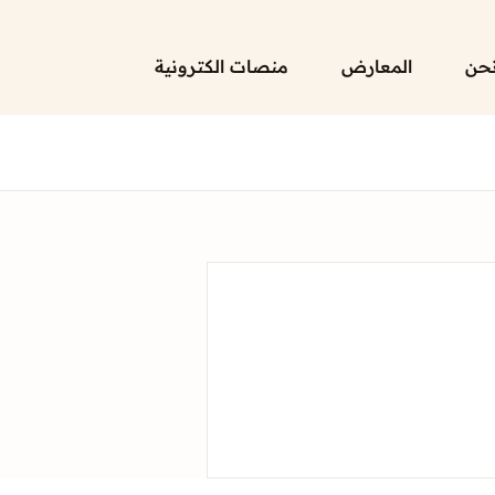
حن
المعارض
منصات الكترونية
الرئيسية
لائحة إصداراتنا
قائمة الموزعين
من نحن
المعارض
منصات الكترونية