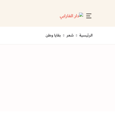
Account
Close
Username or email *
الرئيسية
شعر
بقايا وطن
Password *
Forgot Password?
Remember me