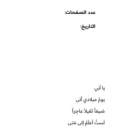
عدد الصفحات
التاريخ
يا أبي
يومُ ميلادي أتى
ضيفاً ثقيلاً عاجِزاً
لَستُ أعلَمُ إلى مَتى