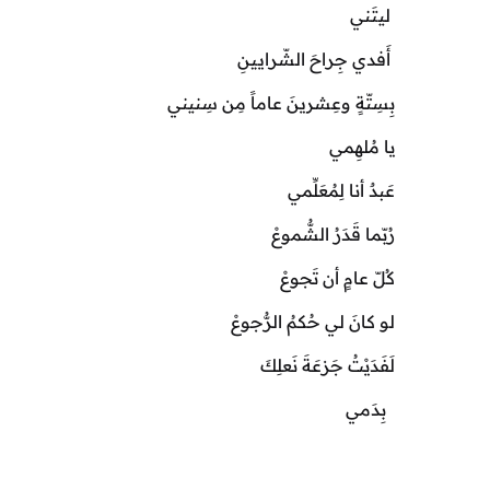
ليتَني
أَفدي جِراحَ الشّرايينِ
بِسِتّةٍ وعِشرينَ عاماً مِن سِنيني
يا مُلهِمي
عَبدٌ أنا لِمُعَلِّمي
رُبّما قَدَرُ الشُّموعْ
كُلّ عامٍ أن تَجوعْ
لو كانَ لي حُكمُ الرُّجوعْ
لَفَدَيْتُ جَزعَةَ نَعلِكَ
بِدَمي