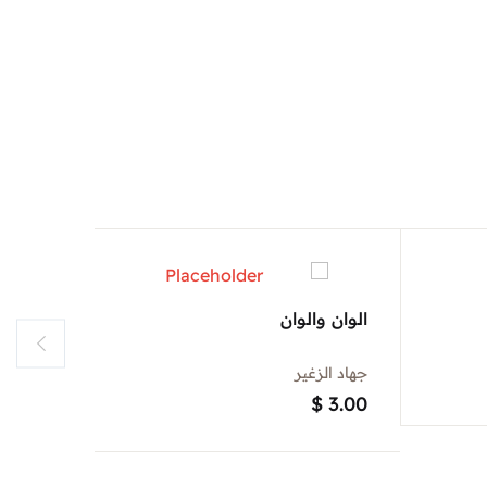
الوان والوان
حطاب ال
جهاد الزغير
زاهي وهب
$
1.50
$
3.00