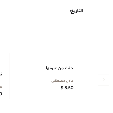
التاريخ
جئت من عيونها
تق
عادل مصطفى
هل
$
3.50
0