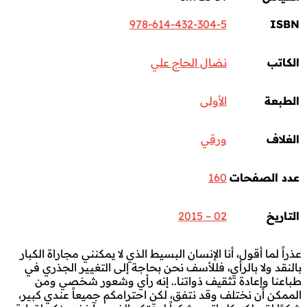
978-614-432-304-5
ISBN
الكاتب
نضال الحاج علي
الطبعة
الأولى
الغلاف
ورقي
عدد الصفحات
160
التاريخ
02 – 2015
عذراً لما أقول، أنا الإنسان البسيط الذي لا يمكنني مجاراة الكبار
بالنقد ولا بالرأي، فللأسف نحن بحاجة إلى التغيير الجذري في
طباعنا وإعادة تثقيف ذواتنا.. إنه رأي وشعور شخصي ومن
الممكن أن نختلف وقد نتفق، لكن احترامكم جميعاً عندي كبير،