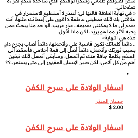
شكرًا لقبولكم كلماتي وشكراً لوقتكم الذي سآخذه منكم لقراءة
صفحاتي.
« في نهاية العلاقة قالتها لي: أعتذر لا أستطيع الاستمرار في
علاقتي بك لأنك تعطيني عاطفة لا أقوى على إعطائك مثلها، أنت
تقدم لي ما لا يمكنني تقديمه.. عذر غريب، الواحد منا يبحث عمن
يحبه أكثر مما هو يريد، لكن ماذا أقول..
هذه هي النهاية»
.. دائماً كلماتك تكون قاسية علي وأتحملها، دائماً أصاب بجرح دامٍ
بسبب ثورتك وأتحمل، دائماً أصل إلى قمة أحلامي فأسقط إلى
السفح بكلمة جافة منك ثم أتحمل، وسأبقى أتحمل لأنك تبقين
أهم من كل آلامي، لكن صبر الإنسان المقهور إلى متى يستمر..؟؟
اسفار الولادة على سرج الكفن
حسان المنذر
$
2.00
اسفار الولادة على سرج الكفن