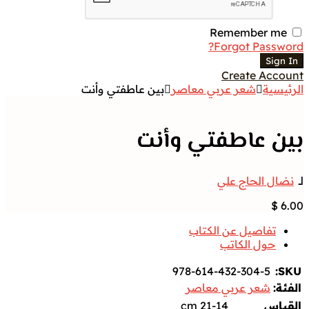
Remember me
Forgot Password?
Sign In
Create Account
الرئيسية
شعر عربي معاصر
بين عاطفتي وأنت
بين عاطفتي وأنت
لــ
نضال الحاج علي
$
6.00
تفاصيل عن الكتاب
حول الكاتب
978-614-432-304-5
SKU:
الفئة:
شعر عربي معاصر
القياس
21-14 cm