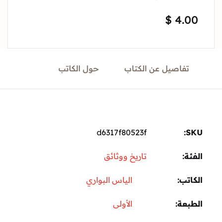
Sign In
$
4.
Create Account
تفاصيل عن الكتاب
حول الكاتب
d6317f80523f
ة:
تاريخ ووثائق
تب
الياس البواري
عة
الأولى