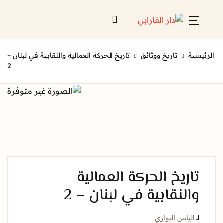
Account
Close
تاريخ ووثائق
تاريخ الحركة العمالية والنقابية في لبنان –
Username or email *
الرئيسية
2
لائحة إصداراتنا
Password *
قائمة الموزعين
من نحن
المعارض
ريخ الحركة العمالية
منصات الكترونية
لنقابية في لبنان – 2
Forgot Password?
Remember me
ياس البواري