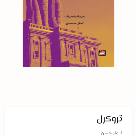
تروكرل
لــ
امار حسن