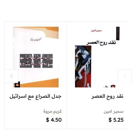
نقد روح العصر
جدل الصراع مع اسرائيل
سمير امين
كريم مروة
$
4.50
$
5.25