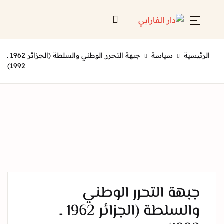
Account
Close
ية
سياسة
جبهة التحرر الوطني والسلطة (الجزائر 1962 ـ
Username or email *
الرئيسية
1992)
لائحة إصداراتنا
Password *
قائمة الموزعين
من نحن
المعارض
هة التحرر الوطني
منصات الكترونية
Forgot Password?
Remember me
والسلطة (الجزائر 1962 ـ