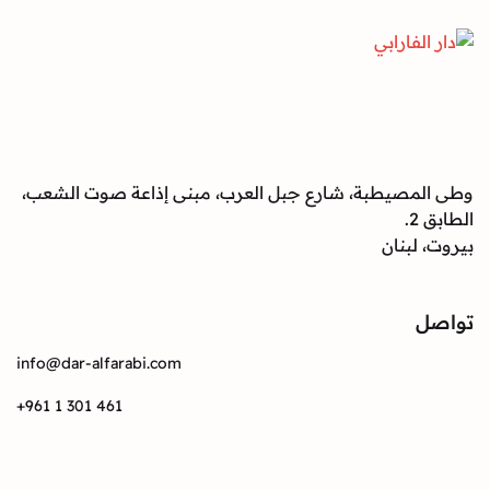
صيطبة، شارع جبل العرب، مبنى إذاعة صوت الشعب،
بنان
info@dar-alfarabi.com
+961 1 301 461