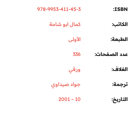
978-9953-411-45-3
I
تب
كمال ابو شامة
عة
الأولى
 الصفحات
336
اف
ورقي
مة
جواد صيداوي
ريخ
10 – 2001