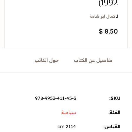
199
Sign In
ال ابو شامة
$
8.
Create Account
تفاصيل عن الكتاب
حول الكاتب
978-9953-411-45-3
ة:
سياسة
ياس
2114 cm