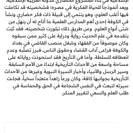
ة في بناء المشروع الحضاري للدولة العربية الإسلامية،
موذجاً للحياة الفكرية في عصره؛ فشخصيته قد تكاملت
لب العلوم، وهو ينتمي إلى قبيلة ذات فكر حضاري ونشأ
فة إحدى أهم المدارس العلمية ما أتاح له أن ينهل من
اع العلوم. وعن طريق ذلك تبلورت شخصيته، فقد ثبّت
في علم الحديث روايةً ودراية على كثير ممن سبقوه
صوفاً من الفقهاء وشغل منصب القاضي في بغداد
 فراعى آداب القضاء وحقوق الناس، فبرز تصلّبه وعدم
 للسلطة. وأما في التأريخ فقد استحوذت رواياته على
سعة من الأحداث التأريخية ابتداءً من الأمم السابقة
سل والأنبياء وأخبار السيرة النبوية وغيرها من الأحداث
ة بجوانبها كافة، وكان ورعاً زاهداً متعبّداً سخياً، فجاءت
تبعث في النفس الشجاعة في الحق والحماسة في
لم والسعي لتغيير المنكر.