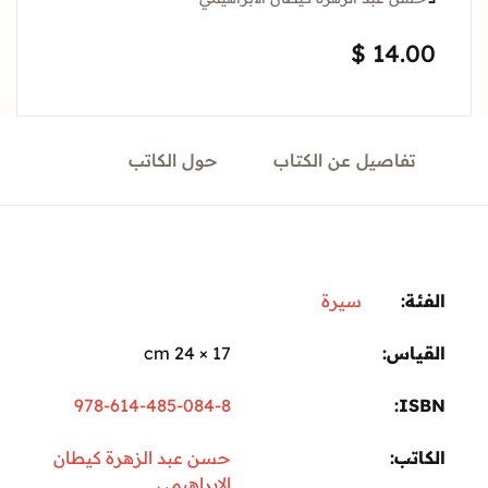
Sign In
$
14.
Create Account
تفاصيل عن الكتاب
حول الكاتب
ة:
سيرة
ياس
17 × 24 cm
978-614-485-084-8
I
تب
حسن عبد الزهرة كيطان
الابراهيمي