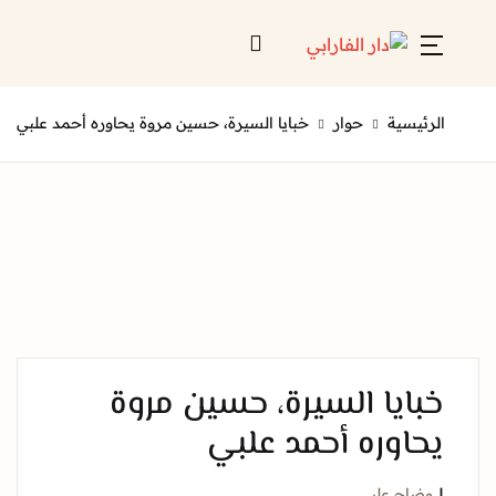
Account
Close
ئيسية
حوار
خبايا السيرة، حسين مروة يحاوره أحمد علبي
Username or email *
الرئيسية
لائحة إصداراتنا
Password *
قائمة الموزعين
من نحن
المعارض
ايا السيرة، حسين مروة
منصات الكترونية
اوره أحمد علبي
Forgot Password?
Remember me
اح علبي