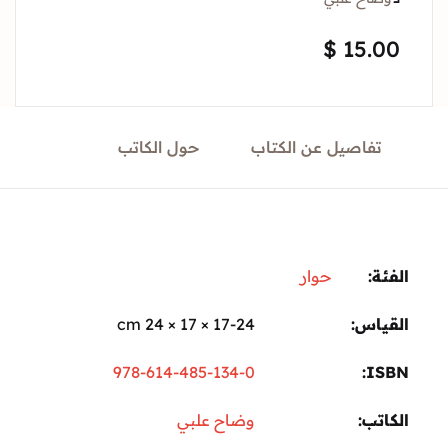
Sign In
$
15.
Create Account
تفاصيل عن الكتاب
حول الكاتب
ة:
حوار
ياس
17-24 × 17 × 24 cm
978-614-485-134-0
I
تب
وضاح علبي