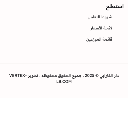
ع
وط التعامل
ئحة الأسعار
ئمة الموزعين
دار الفارابي © 2025 . جميع الحقوق محفوظة . تطوير VERTEX-
LB.COM