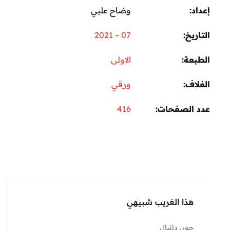
د
وضاح علبي
ريخ
07 – 2021
عة
الاولى
اف
ورقي
 الصفحات
416
هذا الغريب شبيهي
جون دانيال