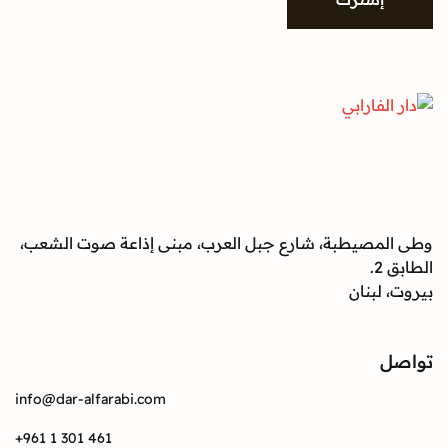
صيطبة، شارع جبل العرب، مبنى إذاعة صوت الشعب،
بنان
info@dar-alfarabi.com
+961 1 301 461