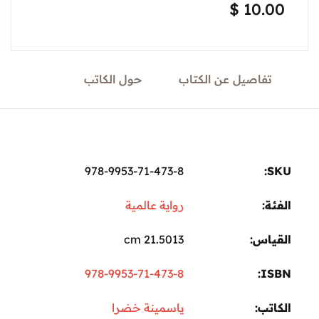
$
10.
Sign In
Create Account
تفاصيل عن الكتاب
حول الكاتب
978-9953-71-473-8
ة:
رواية عالمية
ياس
21.5013 cm
978-9953-71-473-8
I
تب
ياسمينة خضرا