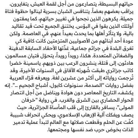
البسيطة، يتصارعون من أجل لقمة العيش، يتغايرون،
عضهم بعضاً. يتنافس الشبان بسرية لينالوا حظوة فتاة
يكرهون الذين نجحوا في تغيير حياتهم، كما يمقتون
لذين بقوا في البؤس. يختنق الجميع تحت قيد تقاليد
لا يتأثر أهلها بما يحدث بعيداً عنهم، في العاصمة. ولكن
د أبنائهم من الأصوليين المتزمتين كانت كافية كي
لدة في جرائم جماعية، غذّتها الأحقاد السابقة الدفينة
 المتعددة. هكذا، رويداً رويداً، يتحوّل فتيان مسالمون،
 إلى قتلة، ينشرون الرعب بين ذويهم. ياسمينة خضرا
ائري طبقت شُهرته الآفاق في السنوات الأخيرة، وقد
واياته إلى أكثر من عشرين لغة. ويعرفه قرّاء العربية
ايات “الصدمة، سنونوات كابول، أشباح الجحيم …”. إنه
لتاريخ المعاصر دون هوادة ويناضل من أجل انتصار
الحضاري بين الشرق والغرب. في رواية “خرفان
 يسافر بالقارئ إلى قلب المأساة الجزائرية، حيث
كك آلية الإرهاب الإسلاموي، ويحكي انحراف شبيبة
 الحلم وقطعت صلاتها مع العالم لتبدأ عملية تدمير
بخوض حرب ضد نفسها ومجتمعها.