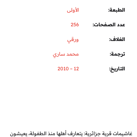
عة
الأولى
 الصفحات
256
اف
ورقي
مة
محمد ساري
ريخ
12 – 2010
 قرية جزائرية: يتعارف أهلها منذ الطفولة، يعيشون