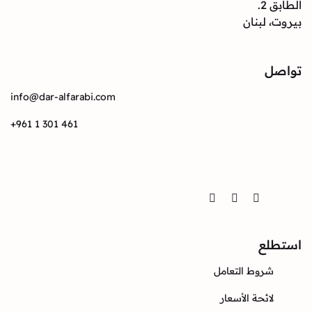
الطابق 2.
بيروت، لبنان
تواصل
info@dar-alfarabi.com
+961 1 301 461
تواصل
Twitter
Instagram
Facebook
استطلع
شروط التعامل
لائحة الأسعار