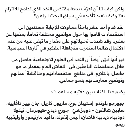
ولكن كيف لنا أن نعرّف بدقة مقتضى النقد الذي تطمح للالتزام
به؟ وكيف نعيد تأكيده في سياق البحث الراهن؟
لقد قدم أحد عشر باحثاً محاولات للإجابة مستندين إلى
استقصاءات قاموا بها حول مواضيع مختلفة تماماً، بعضها عن
بعض. وقد شددت تحليلاتهم على مقدار ما تبقى عليه من عدم
الاكتمال طالما استمرت متجاهلة التفكير في آثارها السياسية.
غير أنها تُبيّن أيضاً أن النقد في العلوم الاجتماعية حاصل من
خلال مساهمات الباحثين في النقاش العام بمقدار ما هو
حاصل، بالتلازم، في مناهج استقصاءاتهم ومناقشة أعمالهم
وتوضيح ممارساتهم بنحو جماعي.
يضم هذا الكتاب بين دفتيه مساهمات:
جيورجو بلوندو، إستيبان بوخ، ماريون كاريل، جان پيير كاڤاييه،
سابين شالڤون – دومِرْسَيْ، جورج ديدي-هيوبرمان، نيكولا
دودييه، ديدييه فاسّان، أليس إنغولد، داڤيد مارتيمور وأوليڤييه
ريمو.