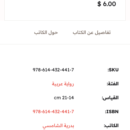
$
6.
Sign In
Create Account
تفاصيل عن الكتاب
حول الكاتب
978-614-432-441-7
ة:
رواية عربية
ياس
21-14 cm
978-614-432-441-7
I
تب
بدرية الشامسي