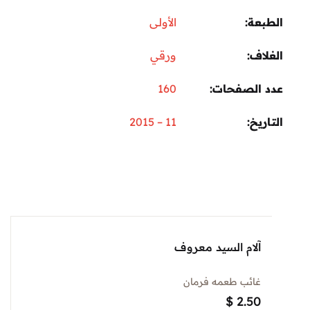
عة
الأولى
اف
ورقي
 الصفحات
160
ريخ
11 – 2015
آلام السيد معروف
غائب طعمه فرمان
$
2.50