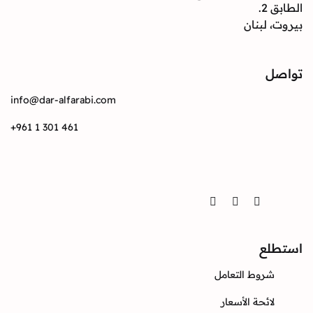
بنان
info@dar-alfarabi.com
+961 1 301 461
Twitter
Instagram
Facebook
ع
وط التعامل
ئحة الأسعار