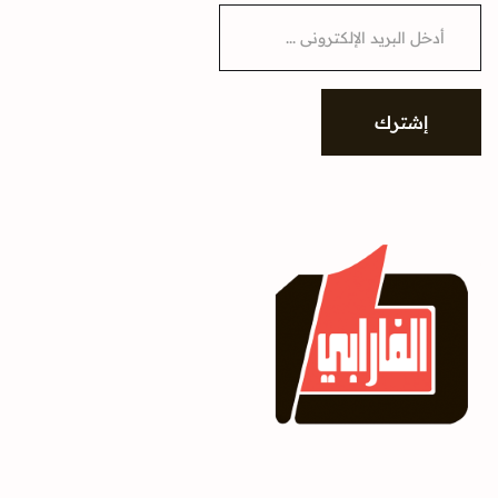
E
m
a
i
l
*
إشترك