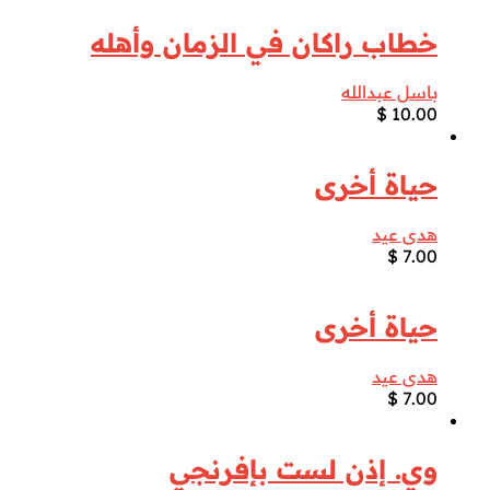
خطاب راكان في الزمان وأهله
باسل عبدالله
$
10.00
حياة أخرى
هدى عيد
$
7.00
حياة أخرى
هدى عيد
$
7.00
وي. إذن لست بإفرنجي