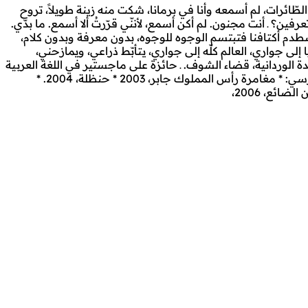
الطّائرات، لم أسمعه وأنا في برمانا، شكت منه زينة طويلاً، تروح
رفين؟ ـ أنت مجنون. لم أكن أسمع، لأننّي قرّرتُ ألا أسمع. ما بدّي.
تصطدم أكتافنا فتبتسم الوجوه للوجوه، بدون معرفة وبدون كلام،
ى جواري، العالم كلّه إلى جواري، يتأبّط ذراعي، ويمازحني،
ة الوردانية، قضاء الشوف. ـ حائزة على ماجستير في اللغة العربية
وآدابها من الجامعة اللبنانية، الفرع الاول ـ بيروت. ـ أستاذة مادة الأدب لصفوف المرحلة الثانوية. ـ أخْرَجت ثلاث مسرحيات للمسرح المدرسي: * مغامرة رأس المملوك جابر، 2003 * حنظلة، 2004. *