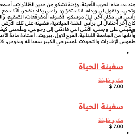
منذ بدء هذه الحرب اللّعينة، وزينة تشكو من هدير الطّائرات… أسمعه ب
وتجيء، وتقول لي ويداها لا تستقرّان: ـ رأسي يكاد ينفجر، ألاّ تسمع ا
رأسي في مكانٍ آخر. ليلُ موسكو، الأضواء، المفرقعات، الصّقيع، وا
كان آخر احتفال لي برأس السّنة الميلادية، قضيته على تلك الأرض ا
ويقبلّني على وجنتي، الأنثى التي قادتني إلى رجولتي، وعلّمتني كي
طقوس الإشارات والتحولات للمسرحي الكبير سعدالله ونذوس، 2005. صدر لها عن دار الفارابي: في بلاد الدخان، 2001، الحياة في الزمن الضائع، 2006،
سفينة الحياة
مكرم خليفة
$
7.00
سفينة الحياة
مكرم خليفة
$
7.00