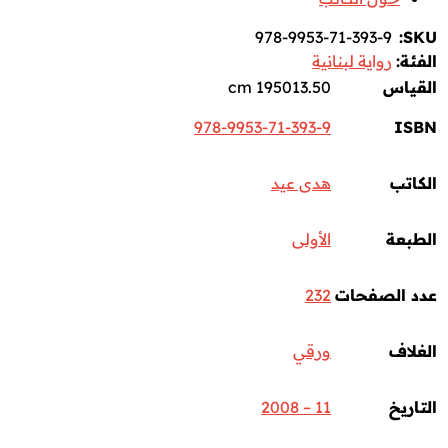
978-9953-71-393-9
SKU:
الفئة:
رواية لبنانية
القياس
195013.50 cm
978-9953-71-393-9
ISBN
الكاتب
هدى عيد
الطبعة
الأولى
عدد الصفحات
232
الغلاف
ورقي
التاريخ
11 – 2008