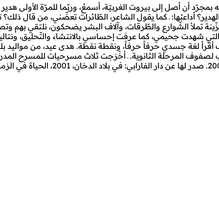
مجرّد أن أصل إلى بيروت الغربيّة، أسمعُ، وربّما للمرّة الأولى هدير 
لهدير؟ أداعبُها: ـ كما يقول الشاعر، الطّائرات تعضّني، من قال ذلك؟ تع
لزّينة تملأ الشّوارع والطّرقات، وآلاف البشر يضحكون، نلتقي بهم و
لتي شهدت جحيمي، كما عرفت إحساسي بالانتشاء والتّحليق، ونتاليا إل
ف أقرأ لغة جسدي حرفاً حرفاً، ونقطة نقطة. هدى عيد، من مواليد بلد