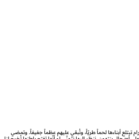
م تبتلع أبناءها لحماً طريّاً، وتُبقي عليهم عظماً جفيفاً. وتمضي
 أيّ حال ينتهون. ننظر إليها نتمنّى لو أنّها تفتح باطنها تُخرج لنا