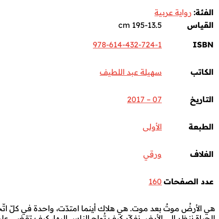
الفئة:
رواية عربية
القياس
195-13.5 cm
978-614-432-724-1
ISBN
الكاتب
سهيلة عبد اللطيف
التاريخ
07 – 2017
الطبعة
الأولى
الغلاف
ورقي
عدد الصفحات
160
هي الأرضُ موتٌ بعد موت. هي هلاك أينما امتدّت، واحدة في كلّ اتّجاه. 
الحياة ننظر إلى الأرض نفكّر كيف تُولج الناس إليها، كيف تقضي عليهم 