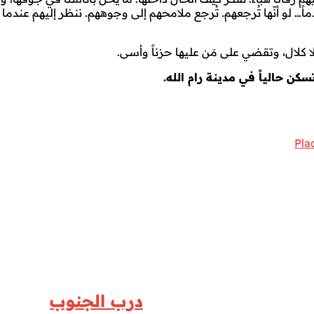
دماً… لو أنّها تُرجعهم. تُرجع ملامحهم إلى وجوههم. ننظر إليهم عند
كلال، وتقضي على مَن عليها حزناً وأسى.
كن حالياً في مدينة رام الله.
درب الجنوب