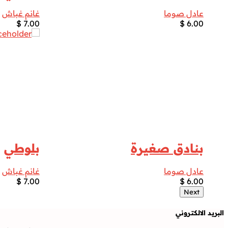
عادل صوما
غانم غباش
$
7.00
$
6.00
بنادق صغيرة
بلوطي
عادل صوما
غانم غباش
$
7.00
$
6.00
Next
البريد الالكتروني