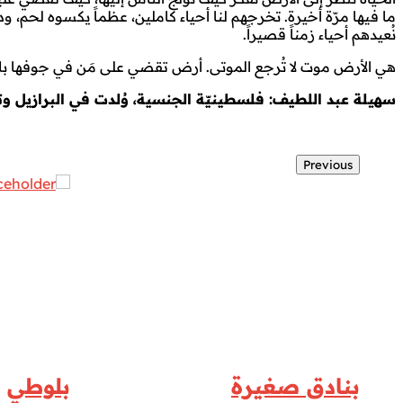
ما فيها مرّة أخيرة. تخرجهم لنا أحياء كاملين، عظماً يكسوه لحم، و
نُعيدهم أحياء زمناً قصيراً.
هي الأرض موت لا تُرجع الموتى. أرض تقضي على مَن في جوفها بلا 
سهيلة عبد اللطيف: فلسطينيّة الجنسية، وُلدت في البرازيل وتس
Previous
بنادق صغيرة
بلوطي