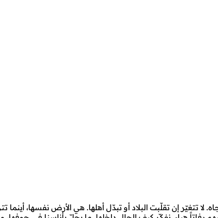
لا تتغيّر إن تقلّبت البلاد أو تبدّل أهلها. هي الأرض نفسها، أينما تترا
رفاتاً هباء. نفكّر كيف الحال داخلها. ما يحلّ بأناسنا في جوفها، وعلى