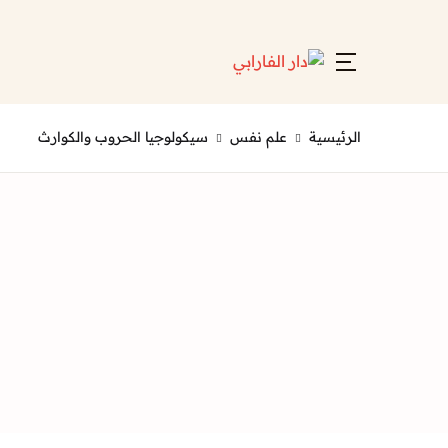
Account
Close
Username or email *
الرئيسية
علم نفس
سيكولوجيا الحروب والكوارث
Password *
Forgot Password?
Remember me