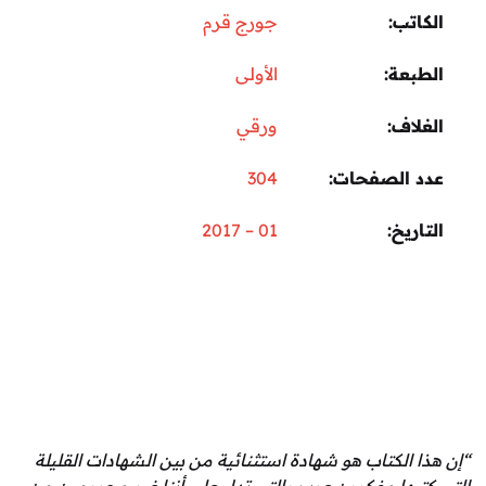
تب
جورج قرم
عة
الأولى
اف
ورقي
 الصفحات
304
ريخ
01 – 2017
الكتاب هو شهادة استثنائية من بين الشهادات القليلة