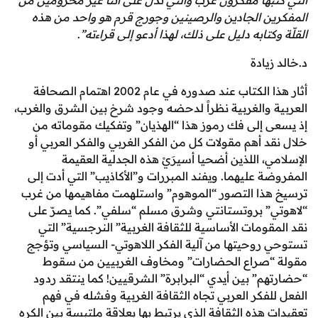
بها مفكرون عرب والتي تدل على أننا غير محرومين من
ن الجادين والرصينين وجورج قرم هو واحد من هذه
كتابه دليل على ذلك، لهذا أدعو إلى قراءته”
.
يادة
أثار هذا الكتاب عند صدوره في عام 2002 اهتمام الصحافة
 والغربية نظراً لدحضه وجود شرخ بين الشرق والغرب،
 إلى فك رموز هذا “الهذيان” وتفكيك مقوماته من
د أهم مقولات كل من الفكر الغربي والفكر العربي أو
، اللذين أضحيا أسيرَيْ هذه الجدلية العقيمة
 عليهما. ويفند المبررات و”الأكاذيب” التي أدت إلى
ذا التصور “الموهوم” واستلهمت مفاهيمها من غرب
” بروتستانتي وشرق مسلم “سلفي”. كما يصرّ على
قومات الأساسية للثقافة الغربية” النرجسية” التي
روحيتها من آلية الفكر اللاهوتي- السياسي وتؤجج
صراع الحضارات” ومخاوف الغربيين من سقوط
م” بين أيدي “البرابرة” الشرقيين! كما ينتقد ردود
لفكر العربي تجاه الثقافة الغربية وفشله في فهم
هذه الثقافة الذي يرتبط بها بعلاقة ملتبسة بين الكره