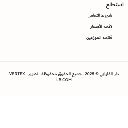
ع
وط التعامل
ئحة الأسعار
ئمة الموزعين
دار الفارابي © 2025 . جميع الحقوق محفوظة . تطوير VERTEX-
LB.COM