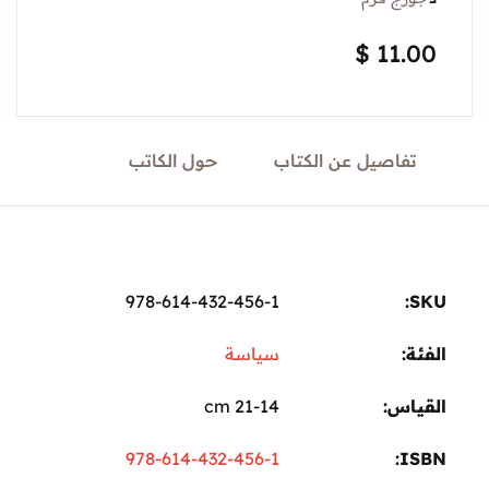
Sign In
$
11.
Create Account
تفاصيل عن الكتاب
حول الكاتب
978-614-432-456-1
ة:
سياسة
ياس
21-14 cm
978-614-432-456-1
I