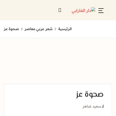
Account
Close
الرئيسية
شعر عربي معاصر
صحوة عز
Username or email *
الرئيسية
لائحة إصداراتنا
Password *
قائمة الموزعين
من نحن
المعارض
وة عز
منصات الكترونية
Forgot Password?
Remember me
عيد ضاهر