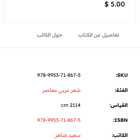
$
5.
Sign In
Create Account
تفاصيل عن الكتاب
حول الكاتب
978-9953-71-867-5
ة:
شعر عربي معاصر
ياس
2114 cm
978-9953-71-867-5
I
تب
سعيد ضاهر