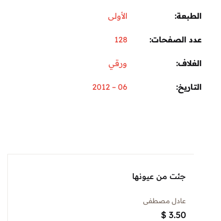
عة
الأولى
 الصفحات
128
اف
ورقي
ريخ
06 – 2012
جئت من عيونها
عادل مصطفى
$
3.50