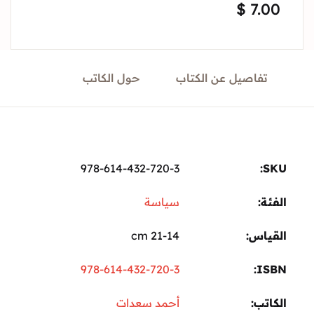
$
7.
Sign In
Create Account
تفاصيل عن الكتاب
حول الكاتب
978-614-432-720-3
ة:
سياسة
ياس
21-14 cm
978-614-432-720-3
I
تب
أحمد سعدات