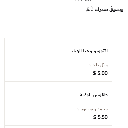
دركَ تألَمُ
انثروبولوجيا الهباء
وائل طحان
$
5.00
طقوس الرغبة
محمد زينو شومان
$
5.50