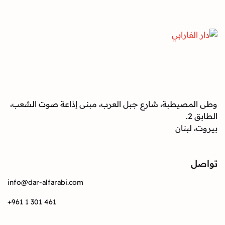
صيطبة، شارع جبل العرب، مبنى إذاعة صوت الشعب،
بنان
info@dar-alfarabi.com
+961 1 301 461