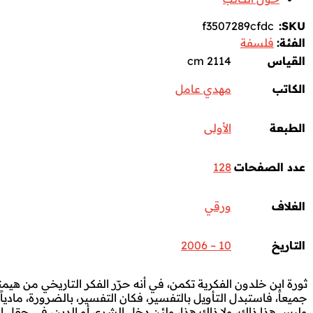
f3507289cfdc
SKU:
الفئة:
فلسفة
القياس
2114 cm
الكاتب
مهدي عامل
الطبعة
الأولى
عدد الصفحات
128
الغلاف
ورقي
التاريخ
10 – 2006
ثورة ابن خلدون الفكرية تكمن، في أنه حرّر الفكر التاريخي من هيمن
جميعاً، فاستبدل التأويل بالتفسير، فكان التفسير، بالضرورة، مادياً
وليس هذا ذاك، ولا ذاك هذا، ولئن دخل الشرع، أو الدين، في حقل العمر