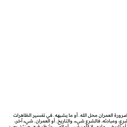
ضرورة العمران محل الله ـ أو ما يشبهه ـ في تفسير الظاهرات
رع، ومبادئه. فالشرع شيء، والتاريخ ـ أو العمران ـ شيء آخر،
و تاريخي، مادي، لا كأمر غيبي أو إلهي. ويُنظر فيه، حينئذ، بعين