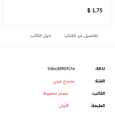
Sign In
$
1.
Create Account
تفاصيل عن الكتاب
حول الكاتب
5dbc8390f17e
ة:
مسرح عربي
تب
عصام محفوظ
عة
الأولى