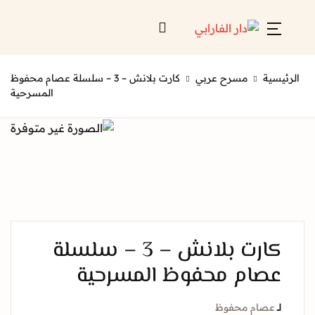
Account
Close
ة
مسرح عربي
كارت بلانش – 3 – سلسلة عصام محفوظ
Username or email *
الرئيسية
المسرحية
لائحة إصداراتنا
Password *
قائمة الموزعين
من نحن
المعارض
كارت بلانش – 3 – سلسلة
منصات الكترونية
ام محفوظ المسرحية
Forgot Password?
Remember me
صام محفوظ