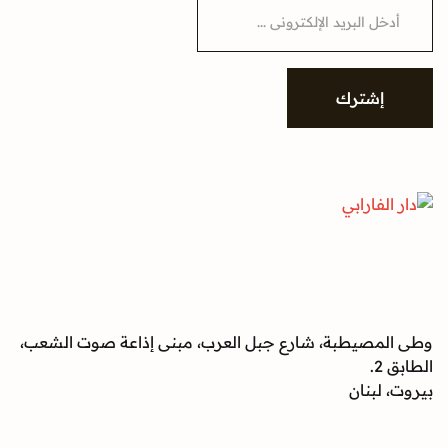
شترك
صيطبة، شارع جبل العرب، مبنى إذاعة صوت الشعب،
بنان