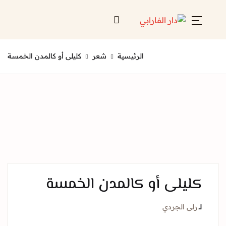
Account
Close
الرئيسية
شعر
كليلى أو كالمدن الخمسة
Username or email *
الرئيسية
لائحة إصداراتنا
Password *
قائمة الموزعين
من نحن
المعارض
يلى أو كالمدن الخمسة
منصات الكترونية
Forgot Password?
Remember me
ى الجردي