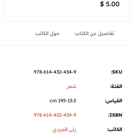
$
5.
Sign In
Create Account
تفاصيل عن الكتاب
حول الكاتب
978-614-432-434-9
ة:
شعر
ياس
195-13.5 cm
978-614-432-434-9
I
تب
رلى الجردي