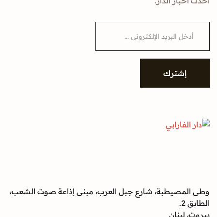
ار الدار.
شترك
صيطبة، شارع جبل العرب، مبنى إذاعة صوت الشعب،
بنان