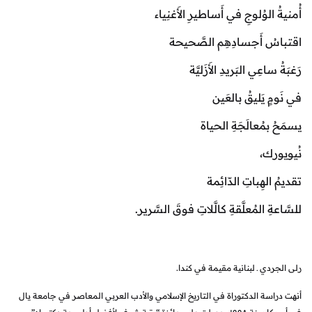
وُلوجِ في أَساطيرِ الأَغنِياء
أَجسادِهِم الصَّحيحة
ِي البَريدِ الأَزَليَّة
يَليقُ بالعَين
ُعالَجَةِ الحياة
،
ِباتِ الدّائِمة
المُعلَّقةِ كالَّلاتِ فوقَ السَّرير.
 ـ لبنانية مقيمة في كندا.
 الدكتوراة في التاريخ الإسلامي والأدب العربي المعاصر في جامعة يال