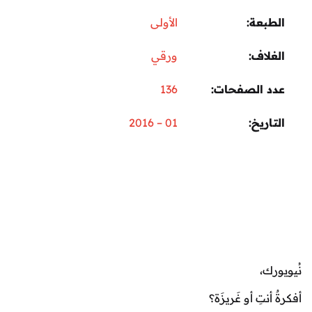
عة
الأولى
اف
ورقي
 الصفحات
136
ريخ
01 – 2016
،
تِ أو غَريزَة؟