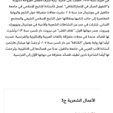
في أمريكا سنة ١٩٩٨. حصلت على جائزة “رتبة شرف لأفضل أطروحة دكتوراه”
لمبكر في الإنجازالثقافي”. تعمل كأستاذة للتاريخ الإسلامي في جامعة
ماكغيل في مونتريال منذ سنة ٢٠٠٤. نشرت مقالات متفرقة حول الشعر والرواية
لى جانب كتابيها ومقالاتها حول التاريخ الإسلامي الشيعي والمجتمع
شاركت في عددٍ من النشاطات الشعرية والأدبية في مونتريال ونيويورك
وبيروت. صدر ديوانها الاول، “غلاف القلب” من بيروت، دار نلسن، سنة ٢٠١٣ ونُشرت
عديدة في مجلات متفرّقة باللغات العربية والإنكليزية والفرنسية. صدرت
أيضًا لها رواية بعنوان “الكثافة” من دار نلسن سنة ٢٠٠٧. تَرجمَتْ لها ميشال هارتمن،
دب العربي في جامعة ماكغيل، عددًا من قصائدها إلى الانكليزية. وتَرجمتْ
الشاعرة نادين لطيف قصائد متفرّقة من ديوانها الأوّل إلى الفرنسية.
الأعمال الشعرية ج3
معين بسيسو