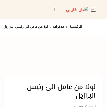
Account
Close
الرئيسية
مذكرات
لولا من عامل الى رئيس البرازيل
Username or email *
الرئيسية
لائحة إصداراتنا
Password *
قائمة الموزعين
من نحن
المعارض
لا من عامل الى رئيس
منصات الكترونية
برازيل
Forgot Password?
Remember me
برتو خطلب