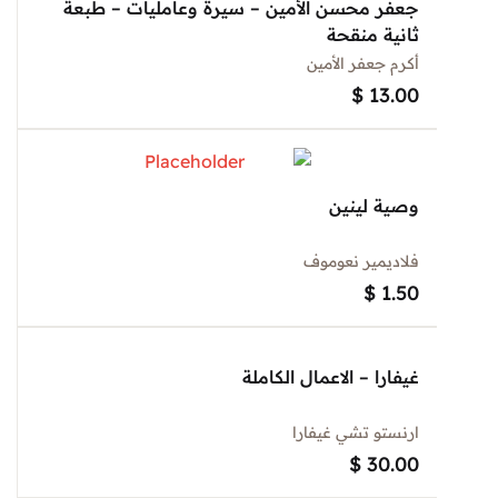
جعفر محسن الأمين – سيرة وعامليات – طبعة
ثانية منقحة
أكرم جعفر الأمين
$
13.00
وصية لينين
فلاديمير نعوموف
$
1.50
غيفارا – الاعمال الكاملة
ارنستو تشي غيفارا
$
30.00