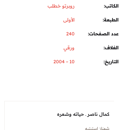
تب
روبرتو خطلب
عة
الأولى
 الصفحات
240
اف
ورقي
ريخ
10 – 2004
كمال ناصر ـ حياته وشعره
شهناز استيتيه