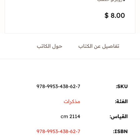
Sign In
$
8.
Create Account
تفاصيل عن الكتاب
حول الكاتب
978-9953-438-62-7
ة:
مذكرات
ياس
2114 cm
978-9953-438-62-7
I