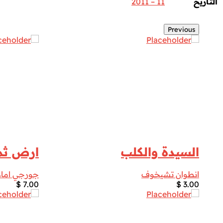
التاريخ
11 – 2011
Previous
السيدة والكلب
ارض ثما
انطوان تشيخوف
جورجي اماد
$
7.00
$
3.00