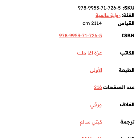
978-9953-71-726-5
SKU:
الفئة:
رواية عالمية
القياس
2114 cm
978-9953-71-726-5
ISBN
الكاتب
عزة اغا ملك
الطبعة
الأولى
عدد الصفحات
216
الغلاف
ورقي
ترجمة
كيتي سالم