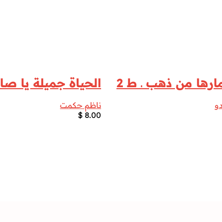
رها من ذهب ـ ط 2
الحياة جميلة يا صا
و
ناظم حكمت
$
8.00