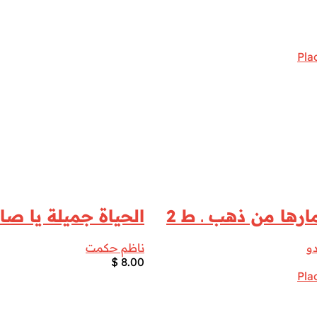
رها من ذهب ـ ط 2
الحياة جميلة يا صا
و
ناظم حكمت
$
8.00