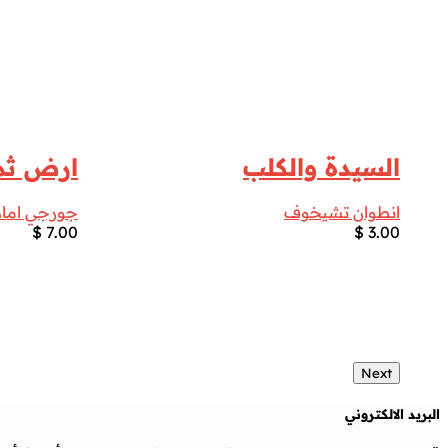
السيدة والكلب
ارض ثما
انطوان تشيخوف
جورجي اماد
$
7.00
$
3.00
Next
البريد الالكتروني