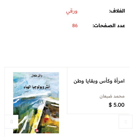
الغلاف
ورقي
عدد الصفحات
86
امرأة وكأس وبقايا وطن
محمد ضبعان
$
5.00