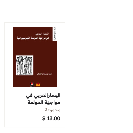
اليسارالعربي في
مواجهة العولمة
النيوليبرالية
مجموعة
$
13.00