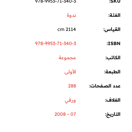
978-9953-71-340-3
SKU:
الفئة:
ندوة
القياس
2114 cm
978-9953-71-340-3
ISBN
الكاتب
مجموعة
الطبعة
الأولى
عدد الصفحات
288
الغلاف
ورقي
التاريخ
07 – 2008