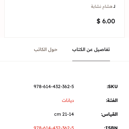
لــ
هشام نشابة
$
6.00
تفاصيل عن الكتاب
حول الكاتب
978-614-432-362-5
SKU:
الفئة:
ديانات
القياس
21-14 cm
978-614-432-362-5
ISBN