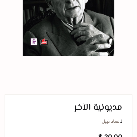
مديونية الآخر
لــ
عماد نبيل
$
20.00