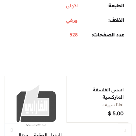
الطبعة
الاولى
الغلاف
ورقي
عدد الصفحات
528
اسس الفلسفة
الماركسية
افانا سييف
$
5.00
البديل الحقيقي ستالينية