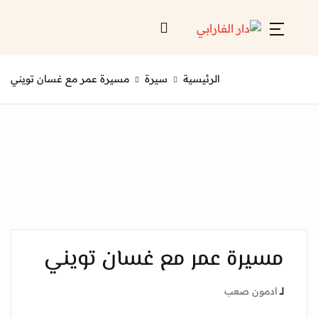
Account
Close
الرئيسية
سيرة
مسيرة عمر مع غسان تويني
Username or email *
الرئيسية
لائحة إصداراتنا
Password *
قائمة الموزعين
من نحن
المعارض
يرة عمر مع غسان تويني
منصات الكترونية
Forgot Password?
Remember me
دمون صعب