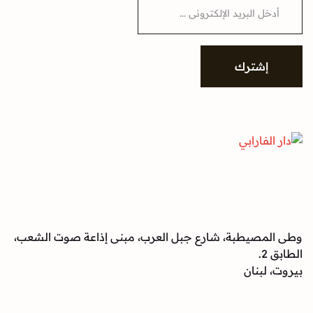
شترك
صيطبة، شارع جبل العرب، مبنى إذاعة صوت الشعب،
بنان