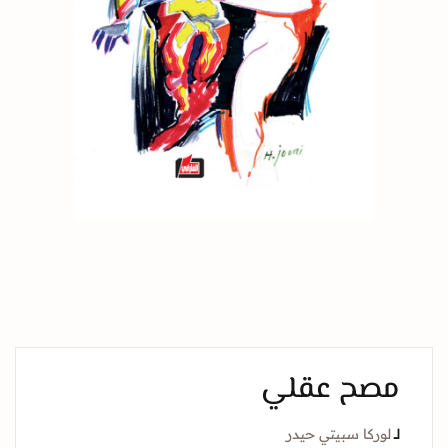
مصح عقلي
لــ
لوركا سبيتي حيدر