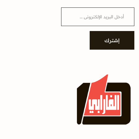
E
m
a
i
l
*
إشترك