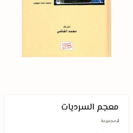
معجم السرديات
لــ
مجموعة