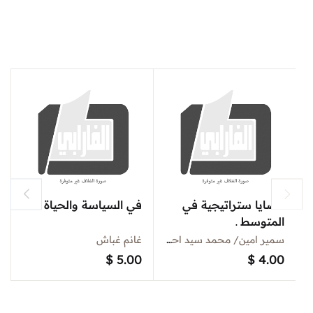
قضايا ستراتيجية في
في السياسة والحياة
المتوسط ـ
سلسلةالمتوسط في
سمير امين/ محمد سيد احمد
غانم غباش
السياسةالدولية
$
5.00
$
4.00